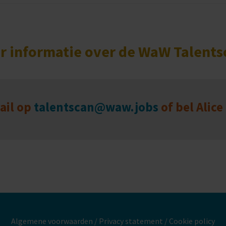
r informatie over de WaW Talents
ail op
talentscan@waw.jobs
of bel Alice
Algemene voorwaarden
/
Privacy statement
/
Cookie policy