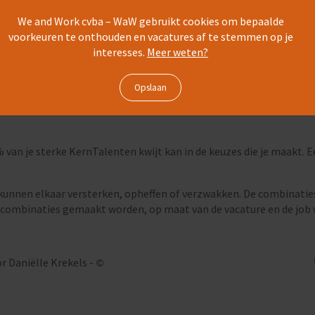
s van je sterktes of op basis van je zwaktes.
We and Work cvba – WaW gebruikt cookies om bepaalde
 je jouw sterke KernTalenten zo vaak en zo sterk mogelijk inzet, w
voorkeuren te onthouden en vacatures af te stemmen op je
interesses.
Meer weten?
eer energie en oefening nodig zal hebben dan iemand anders, met g
nten zeggen dus niet dat je iets niet kan, alleen dat het je meer 
Mislukkingen en burn-outs zijn vaak of grotendeels te verklaren 
 van je sterke KernTalenten kwijt kan in de keuzes die je maakt. E
 kunnen elkaar versterken, opheffen of verzwakken. De combinatie
combinaties gemaakt worden, op maat van de vacature en de job wa
 Daniëlle Krekels -
©