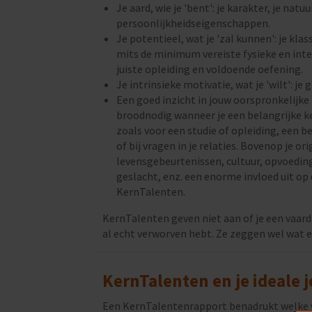
Je aard, wie je 'bent': je karakter, je natuur
persoonlijkheidseigenschappen.
Je potentieel, wat je 'zal kunnen': je klas
mits de minimum vereiste fysieke en inte
juiste opleiding en voldoende oefening.
Je intrinsieke motivatie, wat je 'wilt': je
Een goed inzicht in jouw oorspronkelijke 
broodnodig wanneer je een belangrijke k
zoals voor een studie of opleiding, een b
of bij vragen in je relaties. Bovenop je o
levensgebeurtenissen, cultuur, opvoeding,
geslacht, enz. een enorme invloed uit op
KernTalenten.
KernTalenten geven niet aan of je een vaar
al echt verworven hebt. Ze zeggen wel wat er
KernTalenten en je ideale 
Een KernTalentenrapport benadrukt welke vac