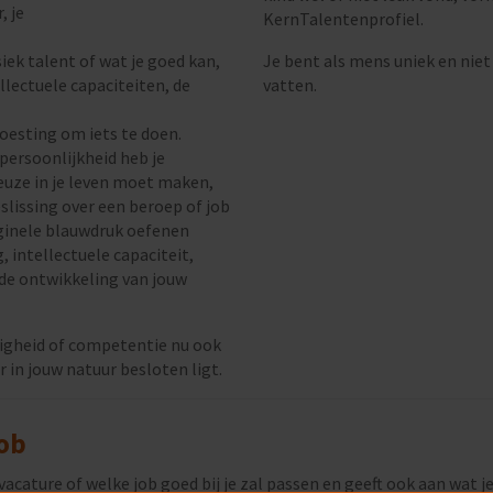
, je
KernTalentenprofiel.
siek talent of wat je goed kan,
Je bent als mens uniek en niet
llectuele capaciteiten, de
vatten.
 goesting om iets te doen.
persoonlijkheid heb je
euze in je leven moet maken,
eslissing over een beroep of job
riginele blauwdruk oefenen
 intellectuele capaciteit,
 de ontwikkeling van jouw
digheid of competentie nu ook
 in jouw natuur besloten ligt.
job
ature of welke job goed bij je zal passen en geeft ook aan wat j