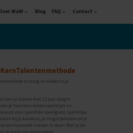
Over WaW
Blog
FAQ
Contact
erken bij WaW
Onze kantoren
Wat is de opzegtermijn bij contrac
Contacteer ons
e KernTalentenmethode
enmethode is terug te vinden in je
d toen je tussen 4 en 12 jaar (begin
ver je favoriete kinderspelletjes en
onbewust voor specifiek speelgoed, spelletjes
uiten bij je karakter, je mogelijkheden en je
p een bepaalde manier te doen. Wat jij als
mt de basis van jouw unieke