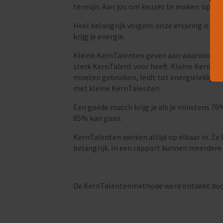
termijn. Aan jou om keuzes te maken: op basi
Heel belangrijk volgens onze ervaring is dat
krijg je energie.
Kleine KernTalenten geven aan waarvoor je m
sterk KernTalent voor heeft. Kleine KernTale
moeten gebruiken, leidt tot energielekken. 
met kleine KernTalenten.
Een goede match krijg je als je minstens 70%
85% kan gaan.
KernTalenten werken altijd op elkaar in. Ze
belangrijk. In een rapport kunnen meerdere 
De KernTalentenmethode werd ontdekt door