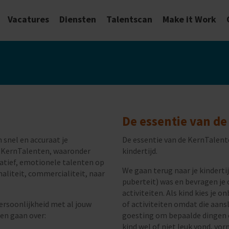
Vacatures
Diensten
Talentscan
Make it Work
W
De essentie van d
snel en accuraat je
De essentie van de KernTalent
23 KernTalenten, waaronder
kindertijd.
tiatief, emotionele talenten op
We gaan terug naar je kindertij
naliteit, commercialiteit, naar
puberteit) was en bevragen je o
activiteiten. Als kind kies je 
rsoonlijkheid met al jouw
of activiteiten omdat die aansl
en gaan over:
goesting om bepaalde dingen o
kind wel of niet leuk vond, vor