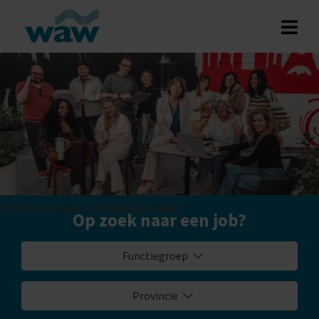
j contracten van onbepaalde duur?
Op zoek naar een job?
Functiegroep
Provincie